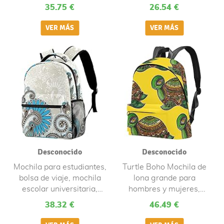
portátil para adultos y
35.75 €
26.54 €
niños Mochila informal
Retro Étnico Boho Floral
Desconocido
Desconocido
Mochila para estudiantes,
Turtle Boho Mochila de
bolsa de viaje, mochila
lona grande para
escolar universitaria,
hombres y mujeres,
mochila casual para
Multicolor
38.32 €
46.49 €
mujeres y hombres, flores
bohemias, vintage, retro,