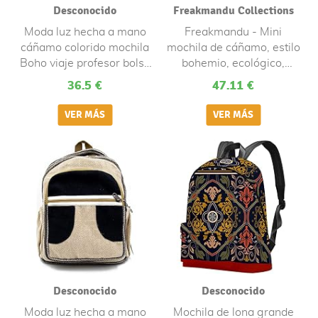
Desconocido
Freakmandu Collections
Moda luz hecha a mano
Freakmandu - Mini
cáñamo colorido mochila
mochila de cáñamo, estilo
Boho viaje profesor bolso
bohemio, ecológico,
niños mochila portátil
unisex, rústica, duradera,
36.5 €
47.11 €
bolsa -FBHBP-7
[Multicolor] - Azul del
Himalaya, Mini , Mochila
Boho
Desconocido
Desconocido
Moda luz hecha a mano
Mochila de lona grande