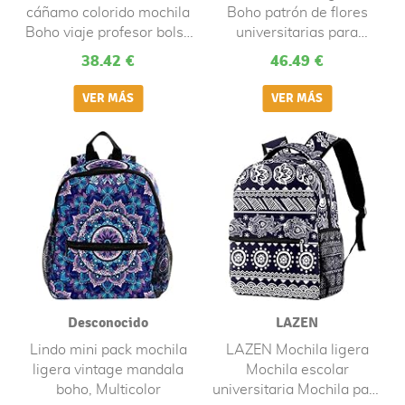
cáñamo colorido mochila
Boho patrón de flores
Boho viaje profesor bolso
universitarias para
niños mochila portátil
hombres y mujeres,
38.42 €
46.49 €
bolsa
Multicolor
Desconocido
LAZEN
Lindo mini pack mochila
LAZEN Mochila ligera
ligera vintage mandala
Mochila escolar
boho, Multicolor
universitaria Mochila para