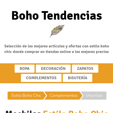
Boho Tendencias
Selección de los mejores artículos y ofertas con estilo boho
chic donde comprar en tiendas online a los mejores precios
ROPA
DECORACIÓN
ZAPATOS
COMPLEMENTOS
BISUTERÍA
Moda Estilo Boho
Complementos y
Mochilas
Estilo Boho Chic
Complementos
Mochilas
Chic Online
Accesorios Estilo
Estilo Boho
Boho Chic
Chic