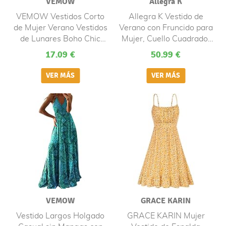
VEMOW
Allegra K
VEMOW Vestidos Corto
Allegra K Vestido de
de Mujer Verano Vestidos
Verano con Fruncido para
de Lunares Boho Chic
Mujer, Cuello Cuadrado,
Dresses Atado Cuello en
Estilo Bohemio, sin
17.09 €
50.99 €
V Vestido de Playa Cóctel
Mangas, con Volantes, a
Noche, Estampado Flores
Media Pierna Blanco L
Sexy Casual Vestidos
Bohemio Maxi de
Fiesta(H Amarillo,L)
VEMOW
GRACE KARIN
Vestido Largos Holgado
GRACE KARIN Mujer