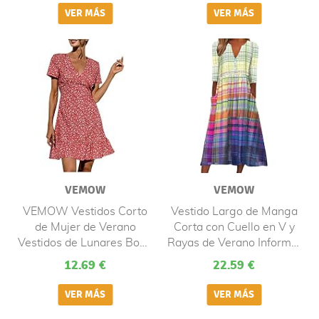
Largos Verano Boho
Falda Larga Maxi
Playeros Noche
Vacaciones
VEMOW
VEMOW
VEMOW Vestidos Corto
Vestido Largo de Manga
de Mujer de Verano
Corta con Cuello en V y
Vestidos de Lunares Boho
Rayas de Verano Informal
Chic Dresses Atado
para Mujer Vestido
12.69 €
22.59 €
Cuello en V Vestido de
Elegantes Mujer
Playa Cóctel Noche,
Negros(e-Verde,L)
Estampado Flores Sexy