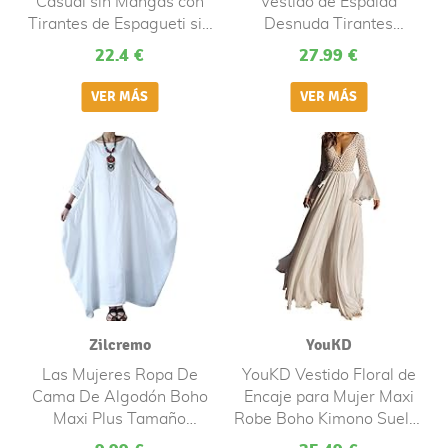
Casual sin Mangas con
Vestido de Espalda
Tirantes de Espagueti sin
Desnuda Tirantes
Espalda de Verano para
Espagueti Estampado
22.4 €
27.99 €
Mujer, Maxi Vestido
Tirantes Espagueti
Informal de Playa Boho
Diseño Amarillo L
Fiesta Bohemio con
Estampado Floral(A
Verde,S)
Zilcremo
YouKD
Las Mujeres Ropa De
YouKD Vestido Floral de
Cama De Algodón Boho
Encaje para Mujer Maxi
Maxi Plus Tamaño
Robe Boho Kimono Suelto
Vestido Vestidos De
Vestido de Bikini de Playa