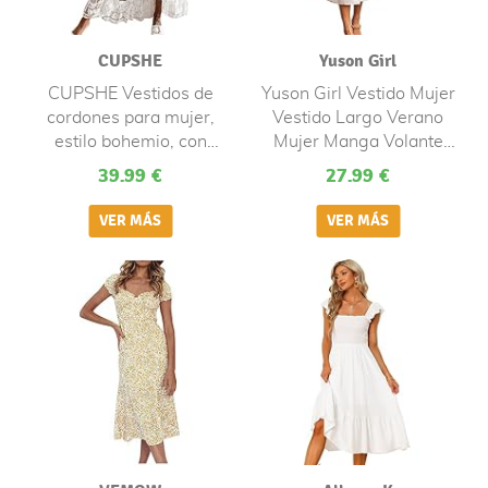
CUPSHE
Yuson Girl
CUPSHE Vestidos de
Yuson Girl Vestido Mujer
cordones para mujer,
Vestido Largo Verano
estilo bohemio, con
Mujer Manga Volante
borlas, cuello en V,
Cuello Redondo Elegante
39.99 €
27.99 €
volantes, para playa,
hasta la Rodilla Vestidos
Blanco, Large
de Playa Elástico Vestidos
Largos Casual Sólida
Vestido Verano(Blanco, L)