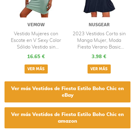
VEMOW
NUSGEAR
Vestido Mujeres con
2023 Vestidos Corto sin
Escote en V Sexy Color
Manga Mujer, Moda
Sólido Vestido sin
Fiesta Verano Basic
Mangas de Moda
Vestidos Color sólido
16.65 €
3.98 €
Ajustado Fiesta Mini
Casual Cuello Redondo
Vestido Bodycon Slim con
Elegante Vestido de
Tirantes Espalda
Noche Cóctel Suelto
Descubierta Noche Playa
Chaleco Bolsillos Playa
Vacaciones Rockabilly(G
Vacaciones Talla Grande
Ver más Vestidos de Fiesta Estilo Boho Chic en
Verde,S)
eBay
Ver más Vestidos de Fiesta Estilo Boho Chic en
amazon