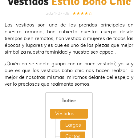
Vestidos
Estilo Boho Chic
2024-07-08
★★★★☆
Los vestidos son una de las prendas principales en
nuestro armario, han cubierto nuestro cuerpo desde
tiempos bien remotos, han vestido a mujeres de todas las
épocas y lugares y es que es uno de las piezas que mejor
simboliza nuestra feminidad y nuestro sex appeal.
¿Quién no se siente guapa con un buen vestido?, yo si y
que es que los vestidos boho chic nos hacen realzar lo
mejor de nosotras mismas, mirarnos delante del espejo y
ver lo preciosas que realmente somos.
Índice
Vestidos Estilo
Vestidos
Boho Chic
Vestidos
Largos
Largos
Vestidos
Cortos
Estilo Boho