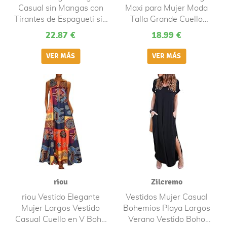
Casual sin Mangas con
Maxi para Mujer Moda
Tirantes de Espagueti sin
Talla Grande Cuello
Espalda de Verano para
Redondo, Color Sólido
22.87 €
18.99 €
Mujer, Maxi Vestido
Verano Bohemio Informal
Informal de Playa Boho
Retro de Lino y Algodón
Fiesta Bohemio con
Irregular Suelto de
Estampado Floral(A
Manga Corta Falda Cami
Verde,L)
con Bolsillos
riou
Zilcremo
riou Vestido Elegante
Vestidos Mujer Casual
Mujer Largos Vestido
Bohemios Playa Largos
Casual Cuello en V Boho
Verano Vestido Boho