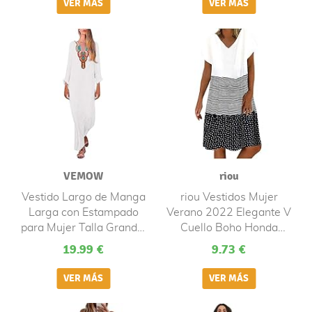
Niña Vestido De Flores
Fiesta Cóctel Adolescente
Regalo Originales
Ni?a Vestido De Flores
Días Festivos
VEMOW
riou
Vestido Largo de Manga
riou Vestidos Mujer
Larga con Estampado
Verano 2022 Elegante V
para Mujer Talla Grande,
Cuello Boho Honda
Bohemio Vestido de
Vestido Playa Mind
19.99 €
9.73 €
Verano Casual Playa
Vestido Vestido de Noche
Largos Verano Boho
mini Sexy Moda Mujeres
Falda Larga Maxi
Vestido Playeros
Playeros Noche
Vacaciones S-XXXL