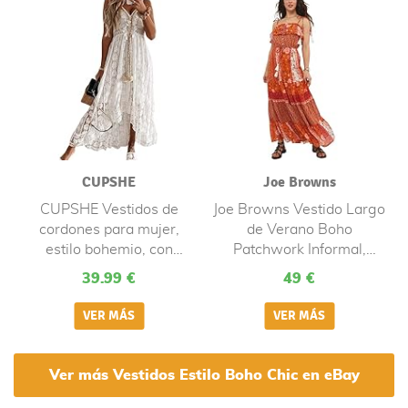
Vacaciones
CUPSHE
Joe Browns
CUPSHE Vestidos de
Joe Browns Vestido Largo
cordones para mujer,
de Verano Boho
estilo bohemio, con
Patchwork Informal,
borlas, cuello en V,
Naranja, 40 para Mujer
39.99 €
49 €
volantes, para playa,
Blanco, X-Large
Ver más Vestidos Estilo Boho Chic en eBay