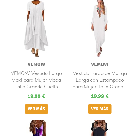
Ni?a Vestido De Flores
Largo Con Cinturón
Días Festivos
Vestido Boho De Playa
Con Do
VEMOW
VEMOW
VEMOW Vestido Largo
Vestido Largo de Manga
Maxi para Mujer Moda
Larga con Estampado
Talla Grande Cuello
para Mujer Talla Grande,
Redondo, Color Sólido
Bohemio Vestido de
18.99 €
19.99 €
Verano Bohemio Informal
Verano Casual Playa
Retro de Lino y Algodón
Largos Verano Boho
Irregular Suelto de
Falda Larga Maxi
Manga Corta Falda Cami
Playeros Noche
con Bolsillos
Vacaciones