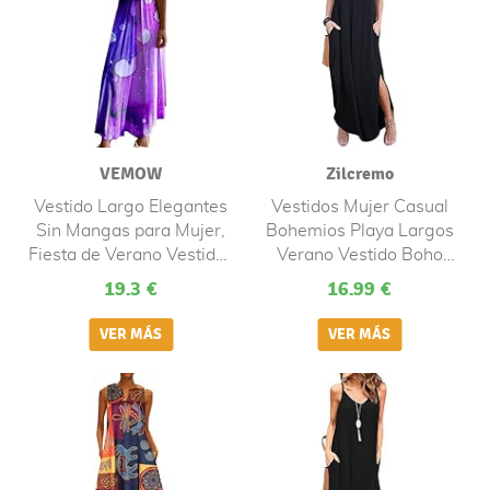
VEMOW
Zilcremo
Vestido Largo Elegantes
Vestidos Mujer Casual
Sin Mangas para Mujer,
Bohemios Playa Largos
Fiesta de Verano Vestidos
Verano Vestido Boho
Maxi Partido Playa de
Hendidura Falda Larga
19.3 €
16.99 €
Informal Sueltos Falda
Maxi Vestido Playeros
con Cuello en V y
Black2 L
Bolsillos Estampado de
Moda Retro Talla
Grande(G Púrpura,L)