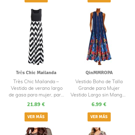
Cortos Suelto Vestido de
Noche Vacaciones Bohe
Très Chic Mailanda
QinMMROPA
Très Chic Mailanda –
Vestido Boho de Talla
Vestido de verano largo
Grande para Mujer
de gasa para mujer, para
Vestido Largo sin Mangas
fiesta, de cintura alta, sin
con Cuello en V y Fiesta
21.89 €
6.99 €
mangas negro-blanco XL
Vintage Elegante Azul M