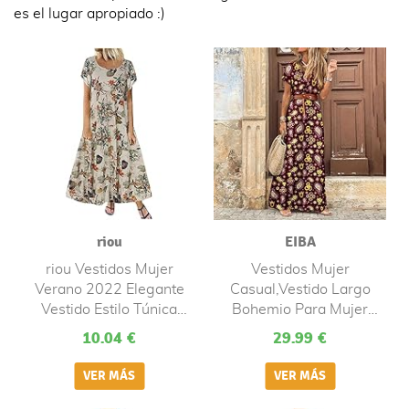
es el lugar apropiado :)
riou
EIBA
riou Vestidos Mujer
Vestidos Mujer
Verano 2022 Elegante
Casual,Vestido Largo
Vestido Estilo Túnica
Bohemio Para Mujer
Retro Casual Boho
Elegante Cuello En V
10.04 €
29.99 €
Vestidos Cruzados de
Vestido Floral De Paisley
Manga Corta Falda Larga
Vestido Largo Informal
Fiesta Cóctel Adolescente
De Color Burdeos Vestido