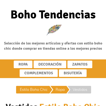
Boho Tendencias
Selección de los mejores artículos y ofertas con estilo boho
chic donde comprar en tiendas online a los mejores precios
ROPA
DECORACIÓN
ZAPATOS
COMPLEMENTOS
BISUTERÍA
Moda Estilo Boho
Ropa
Vestidos
Estilo Boho Chic
Ropa
Vestidos
Chic Online
Estilo
Estilo Boho
Boho
Chic
Chic