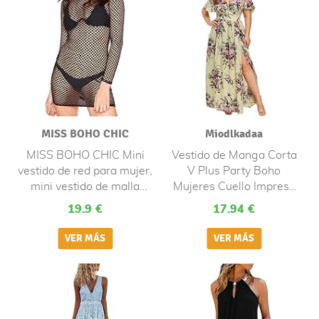
MISS BOHO CHIC
Miodlkadaa
MISS BOHO CHIC Mini
Vestido de Manga Corta
vestido de red para mujer,
V Plus Party Boho
mini vestido de malla
Mujeres Cuello Impreso
negra, top corto, Negro,
Floral Vestido de Mujer
19.9 €
17.94 €
40-42
Africana Mujer