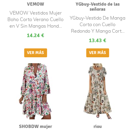
VEMOW
YGbuy-Vestido de las
señoras
VEMOW Vestidos Mujer
YGbuy-Vestido De Manga
Boho Corto Verano Cuello
Corta con Cuello
en V Sin Mangas Honda
Redondo Y Manga Corta
con Estampado Floral
14.24 €
con Volantes Y Manga
Casual con Volantes, Mini
13.43 €
Corta Holgada para
Vestido de Tirantes sin
Mujer Vestidos Elegantes
Espalda para Comunion
Floral NiñA Mujer Verano,
Playa Fiesta Noche Cóctel
Boho Chic Vestidos Tallas
Grandes Fiesta
SHOBDW mujer
riou