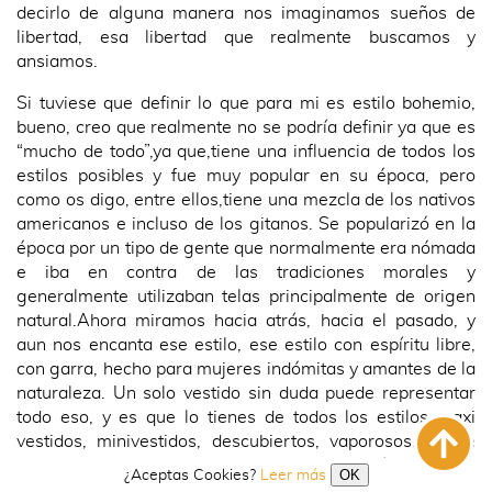
decirlo de alguna manera nos imaginamos sueños de
libertad, esa libertad que realmente buscamos y
ansiamos.
Si tuviese que definir lo que para mi es estilo bohemio,
bueno, creo que realmente no se podría definir ya que es
“mucho de todo”,ya que,tiene una influencia de todos los
estilos posibles y fue muy popular en su época, pero
como os digo, entre ellos,tiene una mezcla de los nativos
americanos e incluso de los gitanos. Se popularizó en la
época por un tipo de gente que normalmente era nómada
e iba en contra de las tradiciones morales y
generalmente utilizaban telas principalmente de origen
natural.Ahora miramos hacia atrás, hacia el pasado, y
aun nos encanta ese estilo, ese estilo con espíritu libre,
con garra, hecho para mujeres indómitas y amantes de la
naturaleza. Un solo vestido sin duda puede representar
todo eso, y es que lo tienes de todos los estilos maxi
vestidos, minivestidos, descubiertos, vaporosos…¡y con
todo tipos de estampados!. En nuestra selección de tienda
OK
¿Aceptas Cookies?
Leer más
puedes ver todos los modelos que quieras y seguro que