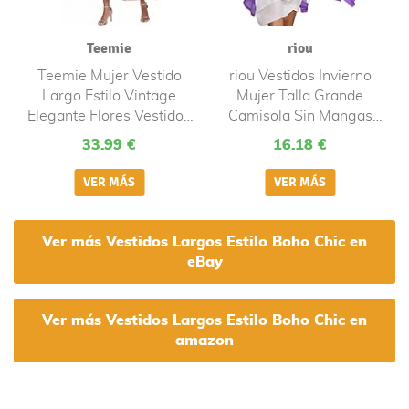
Teemie
riou
Teemie Mujer Vestido
riou Vestidos Invierno
Largo Estilo Vintage
Mujer Talla Grande
Elegante Flores Vestidos
Camisola Sin Mangas
Talla Grande Boho Larga
Talla Grande Verano
33.99 €
16.18 €
Casuales Bohemia con
Playa Informal Dress
Cuello En V. Cinturón
Cuello Redondo Vestidos
Largos Vestir para Playa
Vestir Originales
Noche Fiesta Cóctel
Ver más Vestidos Largos Estilo Boho Chic en
eBay
Ver más Vestidos Largos Estilo Boho Chic en
amazon