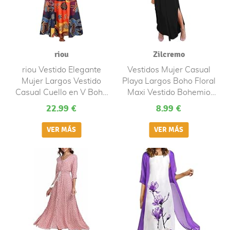
riou
Zilcremo
riou Vestido Elegante
Vestidos Mujer Casual
Mujer Largos Vestido
Playa Largos Boho Floral
Casual Cuello en V Boho
Maxi Vestido Bohemio
Vestidos de Playa Sin
Tirantes Playa Verano
22.99 €
8.99 €
Mangas Chic de Noche
Negro XL
Falda de Playa Elegante
Mini Vestido Regalo
Originales