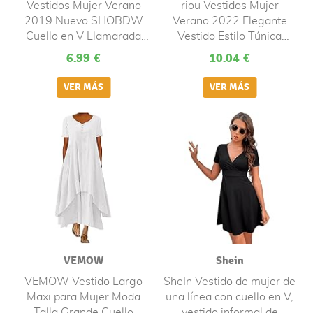
Vestidos Mujer Verano
riou Vestidos Mujer
2019 Nuevo SHOBDW
Verano 2022 Elegante
Cuello en V Llamarada
Vestido Estilo Túnica
Manga Larga Elegant
Retro Casual Boho
6.99 €
10.04 €
Vestidos Playa Boho
Vestidos Cruzados de
Floral Mini Vestidos
Manga Corta Falda Larga
Vintage Fiesta Vestidos
Fiesta Cóctel Adolescente
Mujer Cortos Talla
Ni?a Vestido De Flores
Grande(Blanco,XL)
Días Festivos
VEMOW
Shein
VEMOW Vestido Largo
SheIn Vestido de mujer de
Maxi para Mujer Moda
una línea con cuello en V,
Talla Grande Cuello
vestido informal de