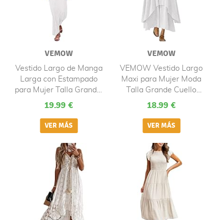
VEMOW
VEMOW
Vestido Largo de Manga
VEMOW Vestido Largo
Larga con Estampado
Maxi para Mujer Moda
para Mujer Talla Grande,
Talla Grande Cuello
Bohemio Vestido de
Redondo, Color Sólido
19.99 €
18.99 €
Verano Casual Playa
Verano Bohemio Informal
Largos Verano Boho
Retro de Lino y Algodón
Falda Larga Maxi
Irregular Suelto de
Playeros Noche
Manga Corta Falda Cami
Vacaciones
con Bolsillos