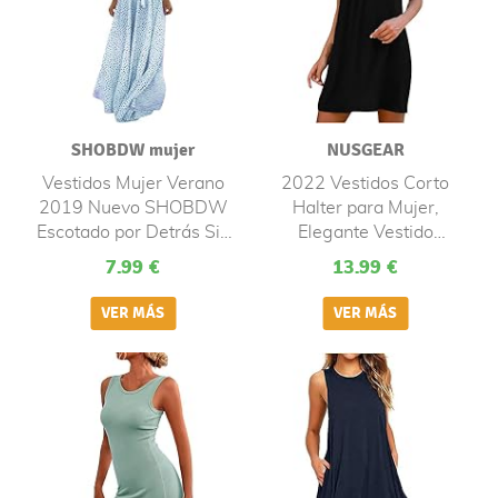
SHOBDW mujer
NUSGEAR
Vestidos Mujer Verano
2022 Vestidos Corto
2019 Nuevo SHOBDW
Halter para Mujer,
Escotado por Detrás Sin
Elegante Vestido
Mangas Elegant Vestidos
Degradado impresión
7.99 €
13.99 €
Playa Boho Impresión De
Moda Fiesta Vestidos
Lunares Vestidos Vintage
Suelto Casual Vestidos
Fiesta Vestidos Mujer
sin Mangas Vestidos de
Largos Talla
Vestir de Playa
Grande(Azul,XXL)
Vacaciones Mini Vestido
de Noche