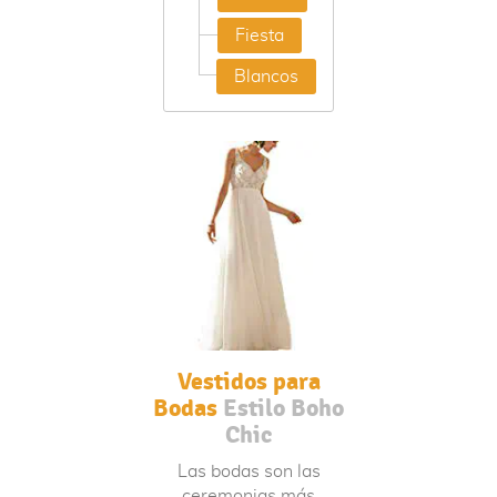
Cortos
Chic
Vestidos
Fiesta
Estilo Boho
de Fiesta
Chic
Vestidos
Blancos
Estilo
Blancos
Boho Chic
Estilo Boho
Chic
Vestidos para
Bodas
Estilo Boho
Chic
Las bodas son las
ceremonias más