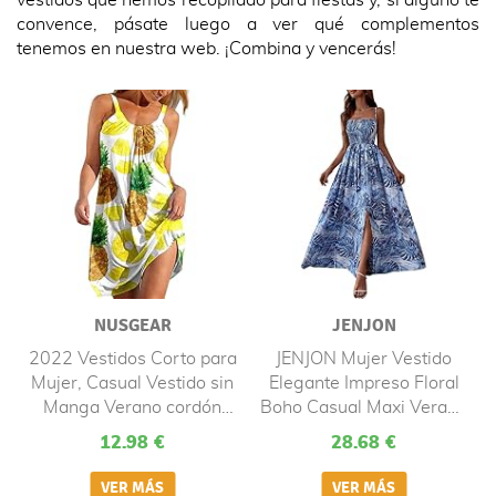
vestidos que hemos recopilado para fiestas y, si alguno te
convence, pásate luego a ver qué complementos
tenemos en nuestra web. ¡Combina y vencerás!
NUSGEAR
JENJON
2022 Vestidos Corto para
JENJON Mujer Vestido
Mujer, Casual Vestido sin
Elegante Impreso Floral
Manga Verano cordón
Boho Casual Maxi Verano
impresión Moda Playa
Vestido de Playa Tirantes
12.98 €
28.68 €
Fiesta Elegante Vestidos
Finos Ajustables Azul L
Cuello Redondo Vestidos