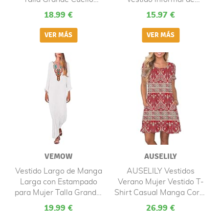
Redondo, Color Sólido
manga corta, vestido de
18.99 €
15.97 €
Verano Bohemio Informal
verano, vestido informal
Retro de Lino y Algodón
para swing, Color negro.,
Irregular Suelto de
M
Manga Corta Falda Cami
con Bolsillos
VEMOW
AUSELILY
Vestido Largo de Manga
AUSELILY Vestidos
Larga con Estampado
Verano Mujer Vestido T-
para Mujer Talla Grande,
Shirt Casual Manga Corta
Bohemio Vestido de
con Bolsillos Flor Boho
19.99 €
26.99 €
Verano Casual Playa
Roja M