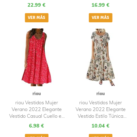
Vestidos de Playa Sin
Hendidura Falda Larga
22.99 €
16.99 €
Mangas Chic de Noche
Maxi Vestido Playeros
Falda de Playa Elegante
Black2 L
Mini Vestido Regalo
Originales
riou
riou
riou Vestidos Mujer
riou Vestidos Mujer
Verano 2022 Elegante
Verano 2022 Elegante
Vestido Casual Cuello en
Vestido Estilo Túnica
V Boho Vestido Informal
Retro Casual Boho
6.98 €
10.04 €
Sin Mangas Falda Larga
Vestidos Cruzados de
Fiesta Cóctel Adolescente
Manga Corta Falda Larga